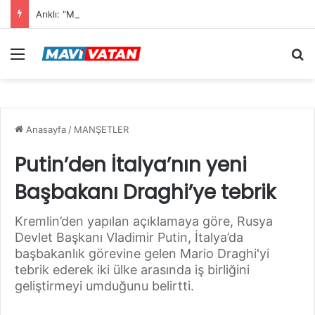
Arıklı: “Mavi Vatan”dan Sonra Hedef “Siber Vatan”
Menü
Ar
Anasayfa
/
MANŞETLER
Putin’den İtalya’nın yeni
Başbakanı Draghi’ye tebrik
Kremlin’den yapılan açıklamaya göre, Rusya
Devlet Başkanı Vladimir Putin, İtalya’da
başbakanlık görevine gelen Mario Draghi'yi
tebrik ederek iki ülke arasında iş birliğini
geliştirmeyi umduğunu belirtti.