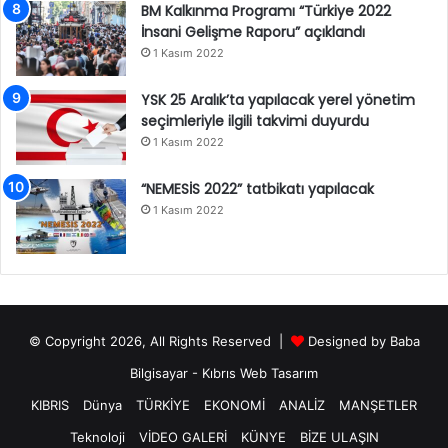
BM Kalkınma Programı “Türkiye 2022
İnsani Gelişme Raporu” açıklandı
1 Kasım 2022
YSK 25 Aralık’ta yapılacak yerel yönetim
seçimleriyle ilgili takvimi duyurdu
1 Kasım 2022
“NEMESİS 2022” tatbikatı yapılacak
1 Kasım 2022
© Copyright 2026, All Rights Reserved |
Designed by
Baba
Bilgisayar
-
Kıbrıs Web Tasarım
KIBRIS
Dünya
TÜRKİYE
EKONOMİ
ANALİZ
MANŞETLER
Teknoloji
VİDEO GALERİ
KÜNYE
BİZE ULAŞIN