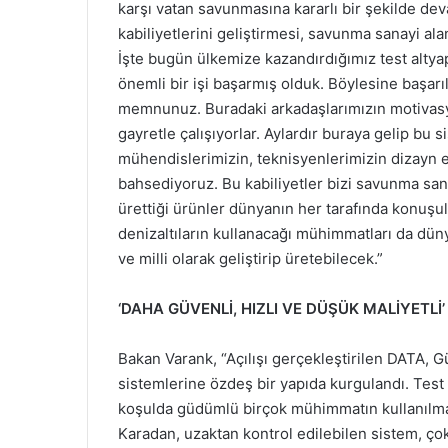
karşı vatan savunmasına kararlı bir şekilde de
kabiliyetlerini geliştirmesi, savunma sanayi al
İşte bugün ülkemize kazandırdığımız test altyapı
önemli bir işi başarmış olduk. Böylesine başarı
memnunuz. Buradaki arkadaşlarımızın motivas
gayretle çalışıyorlar. Aylardır buraya gelip bu
mühendislerimizin, teknisyenlerimizin dizayn et
bahsediyoruz. Bu kabiliyetler bizi savunma sana
ürettiği ürünler dünyanın her tarafında konuşul
denizaltıların kullanacağı mühimmatları da dün
ve milli olarak geliştirip üretebilecek.”
‘DAHA GÜVENLİ, HIZLI VE DÜŞÜK MALİYETLİ’
Bakan Varank, “Açılışı gerçekleştirilen DATA, Gü
sistemlerine özdeş bir yapıda kurgulandı. Test 
koşulda güdümlü birçok mühimmatın kullanılmasın
Karadan, uzaktan kontrol edilebilen sistem, çok