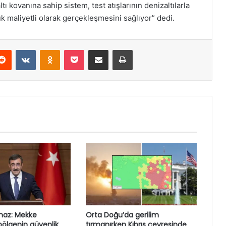
ı kovanına sahip sistem, test atışlarının denizaltılarla
ük maliyetli olarak gerçekleşmesini sağlıyor” dedi.
erest
Reddit
VKontakte
Odnoklassniki
Pocket
E-Posta ile paylaş
Yazdır
maz: Mekke
Orta Doğu’da gerilim
ölgenin güvenlik
tırmanırken Kıbrıs çevresinde