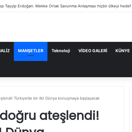
et Yılmaz: Mekke Anlaşması bölgenin güvenlik mimarisine katkı sağlayaca
ALİZ
MANŞETLER
Teknoloji
VİDEO GALERİ
KÜNYE
şlendi! Türkiye’de bir ilk! Dünya konuşmaya başlayacak
doğru ateşlendi!