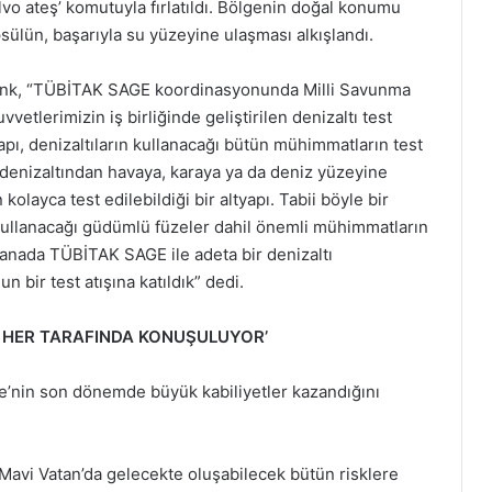
alvo ateş’ komutuyla fırlatıldı. Bölgenin doğal konumu
ülün, başarıyla su yüzeyine ulaşması alkışlandı.
ank, “TÜBİTAK SAGE koordinasyonunda Milli Savunma
etlerimizin iş birliğinde geliştirilen denizaltı test
tyapı, denizaltıların kullanacağı bütün mühimmatların test
n denizaltından havaya, karaya ya da deniz yüzeyine
olayca test edilebildiği bir altyapı. Tabii böyle bir
n kullanacağı güdümlü füzeler dahil önemli mühimmatların
 manada TÜBİTAK SAGE ile adeta bir denizaltı
 bir test atışına katıldık” dedi.
N HER TARAFINDA KONUŞULUYOR’
e’nin son dönemde büyük kabiliyetler kazandığını
. Mavi Vatan’da gelecekte oluşabilecek bütün risklere