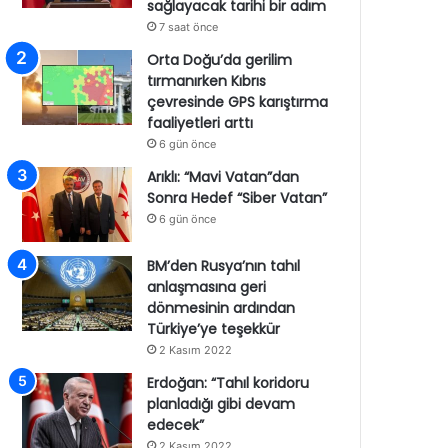
sağlayacak tarihi bir adım
7 saat önce
Orta Doğu’da gerilim
tırmanırken Kıbrıs
çevresinde GPS karıştırma
faaliyetleri arttı
6 gün önce
Arıklı: “Mavi Vatan”dan
Sonra Hedef “Siber Vatan”
6 gün önce
BM’den Rusya’nın tahıl
anlaşmasına geri
dönmesinin ardından
Türkiye’ye teşekkür
2 Kasım 2022
Erdoğan: “Tahıl koridoru
planladığı gibi devam
edecek”
2 Kasım 2022