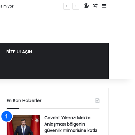
Kayıt Ol
Rastgele Makale
Kenar Bölme
k tarihi bir adım
BİZE ULAŞIN
En Son Haberler
Cevdet Yılmaz: Mekke
Anlaşması bölgenin
güvenlik mimarisine katkı