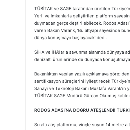
TÜBİTAK ve SAGE tarafından üretilen Türkiye’nin 
Yerli ve imkanlarla geliştirilen platform sayesi
duymadan gerçekleştirilebilecek. Rodos Adası’
veren Bakan Varank, ‘Bu altyapı sayesinde bun
dünya konuşmaya başlayacak’ dedi.
SİHA ve İHA’larla savunma alanında dünyaya adın
denizaltı ürünlerinde de dünyada konuşulmaya
Bakanlıktan yapılan yazılı açıklamaya göre; deni
sertifikasyon süreçlerini iyileştirecek Türkiye’nin
Sanayi ve Teknoloji Bakanı Mustafa Varank’ın y
TÜBİTAK SAGE Müdürü Gürcan Okumuş katıldı
RODOS ADASI’NA DOĞRU ATEŞLENDİ! TÜRKİYE
Su altı atış platformu, vinçle suyun 14 metre al