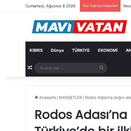
Cumartesi, Ağustos 8 2026
Son Dakika Haberleri
Cevd
KIBRIS
Dünya
TÜRKİYE
EKONOMİ
AN
Rastgele Makale
Arama
yap
...
Anasayfa
/
MANŞETLER
/
Rodos Adası’na doğru ate
Rodos Adası’na 