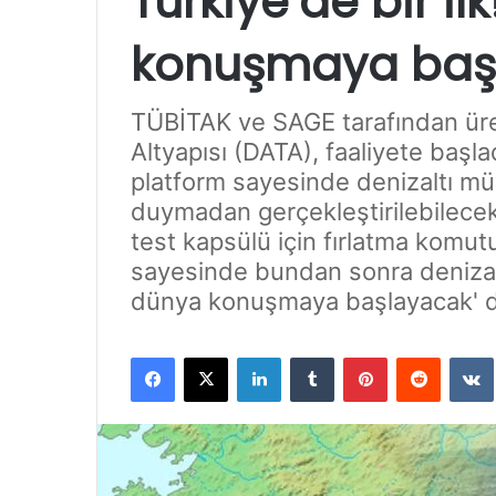
Türkiye’de bir il
konuşmaya baş
TÜBİTAK ve SAGE tarafından üreti
Altyapısı (DATA), faaliyete başlad
platform sayesinde denizaltı müh
duymadan gerçekleştirilebilece
test kapsülü için fırlatma komut
sayesinde bundan sonra denizalt
dünya konuşmaya başlayacak' d
Facebook
X
LinkedIn
Tumblr
Pinterest
Reddit