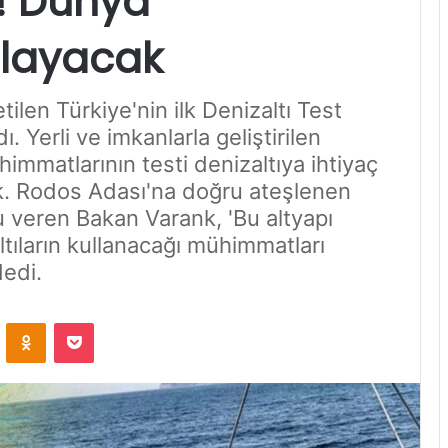
k! Dünya
layacak
len Türkiye'nin ilk Denizaltı Test
ı. Yerli ve imkanlarla geliştirilen
immatlarının testi denizaltıya ihtiyaç
k. Rodos Adası'na doğru ateşlenen
u veren Bakan Varank, 'Bu altyapı
ıların kullanacağı mühimmatları
edi.
VKontakte
Odnoklassniki
Pocket