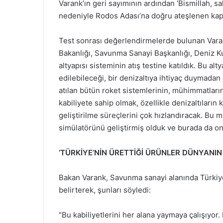
Varank’ın geri sayımının ardından ‘Bismillah, s
nedeniyle Rodos Adası’na doğru ateşlenen kaps
Test sonrası değerlendirmelerde bulunan Var
Bakanlığı, Savunma Sanayi Başkanlığı, Deniz Kuvv
altyapısı sisteminin atış testine katıldık. Bu al
edilebileceği, bir denizaltıya ihtiyaç duymada
atılan bütün roket sistemlerinin, mühimmatların k
kabiliyete sahip olmak, özellikle denizaltıları
geliştirilme süreçlerini çok hızlandıracak. Bu
simülatörünü geliştirmiş olduk ve burada da onun
‘TÜRKİYE’NİN ÜRETTİĞİ ÜRÜNLER DÜNYANI
Bakan Varank, Savunma sanayi alanında Türkiy
belirterek, şunları söyledi:
“Bu kabiliyetlerini her alana yaymaya çalışıyor