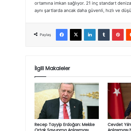
ortamına imkan sağlıyor. 21 inç standart denizalt
aynı şartlarda ancak daha güvenli, hızlı ve düş
Facebook
X
LinkedIn
Tumblr
Pint
Paylaş
İlgili Makaleler
Recep Tayyip Erdoğan: Mekke
Cevdet Yıl
Ortak Savunma Anlaşması
Anlaşması b