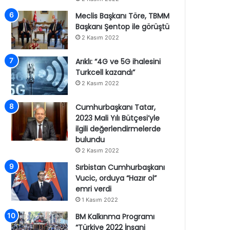
Meclis Başkanı Töre, TBMM
Başkanı Şentop ile görüştü
2 Kasım 2022
Arıklı: “4G ve 5G ihalesini
Turkcell kazandı”
2 Kasım 2022
Cumhurbaşkanı Tatar,
2023 Mali Yılı Bütçesi’yle
ilgili değerlendirmelerde
bulundu
2 Kasım 2022
Sırbistan Cumhurbaşkanı
Vucic, orduya “Hazır ol”
emri verdi
1 Kasım 2022
BM Kalkınma Programı
“Türkiye 2022 İnsani