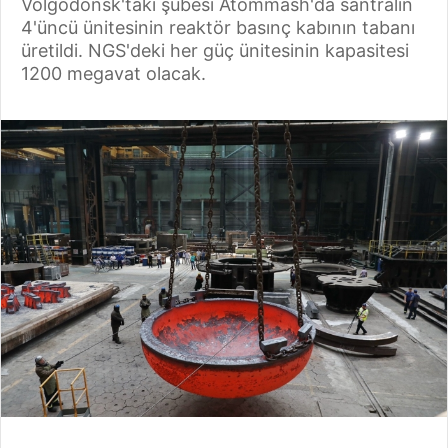
Volgodonsk'taki şubesi Atommash'da santralin
4'üncü ünitesinin reaktör basınç kabının tabanı
üretildi. NGS'deki her güç ünitesinin kapasitesi
1200 megavat olacak.