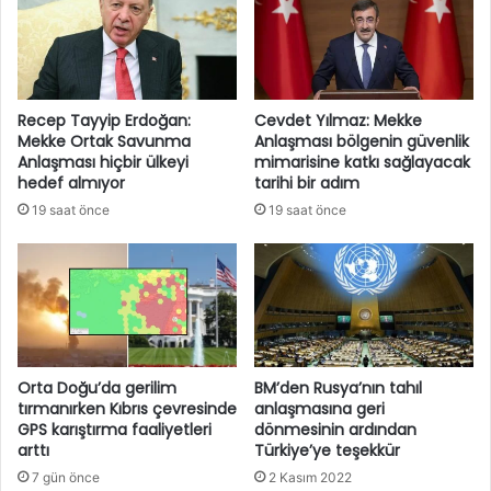
Recep Tayyip Erdoğan:
Cevdet Yılmaz: Mekke
Mekke Ortak Savunma
Anlaşması bölgenin güvenlik
Anlaşması hiçbir ülkeyi
mimarisine katkı sağlayacak
hedef almıyor
tarihi bir adım
19 saat önce
19 saat önce
Orta Doğu’da gerilim
BM’den Rusya’nın tahıl
tırmanırken Kıbrıs çevresinde
anlaşmasına geri
GPS karıştırma faaliyetleri
dönmesinin ardından
arttı
Türkiye’ye teşekkür
7 gün önce
2 Kasım 2022