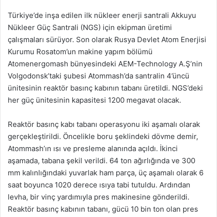
Türkiye’de inşa edilen ilk nükleer enerji santrali Akkuyu
Nükleer Güç Santrali (NGS) için ekipman üretimi
çalışmaları sürüyor. Son olarak Rusya Devlet Atom Enerjisi
Kurumu Rosatom’un makine yapım bölümü
Atomenergomash bünyesindeki AEM-Technology A.Ş’nin
Volgodonsk’taki şubesi Atommash’da santralin 4’üncü
ünitesinin reaktör basınç kabının tabanı üretildi. NGS’deki
her güç ünitesinin kapasitesi 1200 megavat olacak.
Reaktör basınç kabı tabanı operasyonu iki aşamalı olarak
gerçekleştirildi. Öncelikle boru şeklindeki dövme demir,
Atommash’ın ısı ve presleme alanında açıldı. İkinci
aşamada, tabana şekil verildi. 64 ton ağırlığında ve 300
mm kalınlığındaki yuvarlak ham parça, üç aşamalı olarak 6
saat boyunca 1020 derece ısıya tabi tutuldu. Ardından
levha, bir vinç yardımıyla pres makinesine gönderildi.
Reaktör basınç kabının tabanı, gücü 10 bin ton olan pres