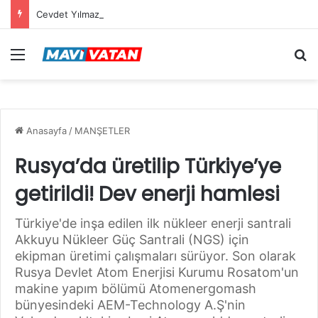
Cevdet Yılmaz: Mekke Anlaşması bölgenin güvenlik mimarisine katkı sağlayacak tarihi bir adım
Menü
Ar
Anasayfa
/
MANŞETLER
Rusya’da üretilip Türkiye’ye
getirildi! Dev enerji hamlesi
Türkiye'de inşa edilen ilk nükleer enerji santrali
Akkuyu Nükleer Güç Santrali (NGS) için
ekipman üretimi çalışmaları sürüyor. Son olarak
Rusya Devlet Atom Enerjisi Kurumu Rosatom'un
makine yapım bölümü Atomenergomash
bünyesindeki AEM-Technology A.Ş'nin