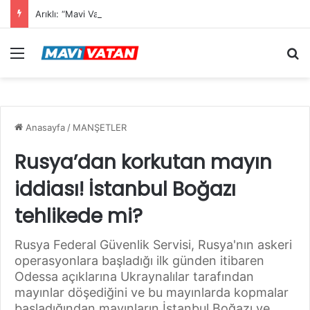
Arıklı: “Mavi Vatan”dan Sonra Hedef “Siber Vatan”
Menü
Ar
Anasayfa
/
MANŞETLER
Rusya’dan korkutan mayın
iddiası! İstanbul Boğazı
tehlikede mi?
Rusya Federal Güvenlik Servisi, Rusya'nın askeri
operasyonlara başladığı ilk günden itibaren
Odessa açıklarına Ukraynalılar tarafından
mayınlar döşediğini ve bu mayınlarda kopmalar
başladığından mayınların İstanbul Boğazı ve