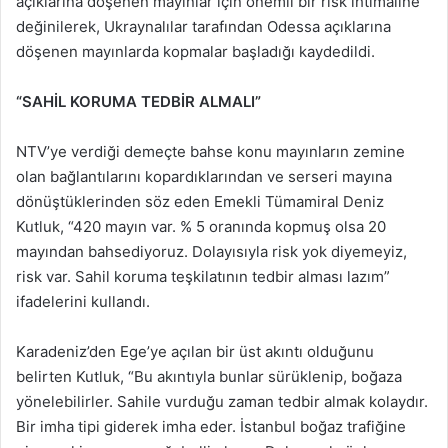
açıklarına döşenen mayınlar için önemli bir risk ihtimaline
değinilerek, Ukraynalılar tarafından Odessa açıklarına
döşenen mayınlarda kopmalar başladığı kaydedildi.
“SAHİL KORUMA TEDBİR ALMALI”
NTV’ye verdiği demeçte bahse konu mayınların zemine
olan bağlantılarını kopardıklarından ve serseri mayına
dönüştüklerinden söz eden Emekli Tümamiral Deniz
Kutluk, “420 mayın var. % 5 oranında kopmuş olsa 20
mayından bahsediyoruz. Dolayısıyla risk yok diyemeyiz,
risk var. Sahil koruma teşkilatının tedbir alması lazım”
ifadelerini kullandı.
Karadeniz’den Ege’ye açılan bir üst akıntı olduğunu
belirten Kutluk, “Bu akıntıyla bunlar sürüklenip, boğaza
yönelebilirler. Sahile vurduğu zaman tedbir almak kolaydır.
Bir imha tipi giderek imha eder. İstanbul boğaz trafiğine