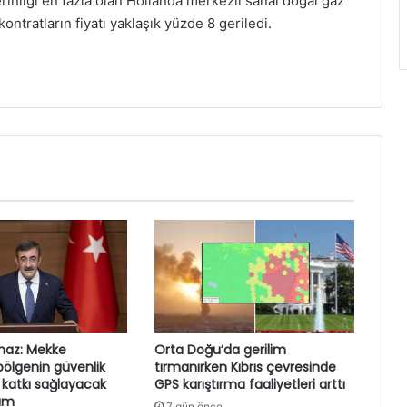
rinliği en fazla olan Hollanda merkezli sanal doğal gaz
ontratların fiyatı yaklaşık yüzde 8 geriledi.
maz: Mekke
Orta Doğu’da gerilim
ölgenin güvenlik
tırmanırken Kıbrıs çevresinde
 katkı sağlayacak
GPS karıştırma faaliyetleri arttı
dım
7 gün önce