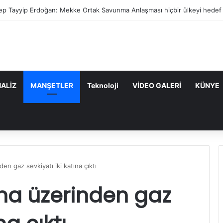
ep Tayyip Erdoğan: Mekke Ortak Savunma Anlaşması hiçbir ülkeyi hedef 
ALİZ
MANŞETLER
Teknoloji
VİDEO GALERİ
KÜNYE
en gaz sevkiyatı iki katına çıktı
na üzerinden gaz