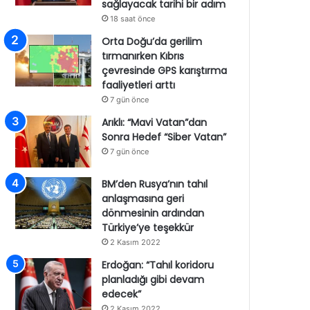
sağlayacak tarihi bir adım
18 saat önce
Orta Doğu’da gerilim
tırmanırken Kıbrıs
çevresinde GPS karıştırma
faaliyetleri arttı
7 gün önce
Arıklı: “Mavi Vatan”dan
Sonra Hedef “Siber Vatan”
7 gün önce
BM’den Rusya’nın tahıl
anlaşmasına geri
dönmesinin ardından
Türkiye’ye teşekkür
2 Kasım 2022
Erdoğan: “Tahıl koridoru
planladığı gibi devam
edecek”
2 Kasım 2022