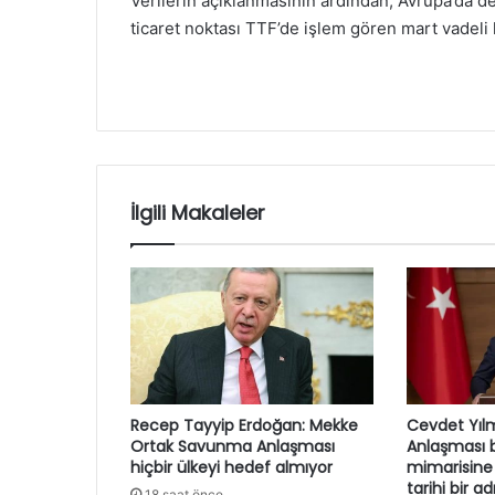
Verilerin açıklanmasının ardından, Avrupa’da de
ticaret noktası TTF’de işlem gören mart vadeli k
İlgili Makaleler
Recep Tayyip Erdoğan: Mekke
Cevdet Yıl
Ortak Savunma Anlaşması
Anlaşması b
hiçbir ülkeyi hedef almıyor
mimarisine
tarihi bir a
18 saat önce