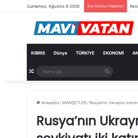
Cumartesi, Ağustos 8 2026
Son Dakika Haberleri
Rec
KIBRIS
Dünya
TÜRKİYE
EKONOMİ
AN
Rastgele Makale
Arama
yap
...
Anasayfa
/
MANŞETLER
/
Rusya’nın Ukrayna üzerind
Rusya’nın Ukray