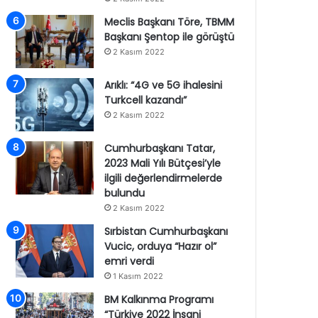
Meclis Başkanı Töre, TBMM
Başkanı Şentop ile görüştü
2 Kasım 2022
Arıklı: “4G ve 5G ihalesini
Turkcell kazandı”
2 Kasım 2022
Cumhurbaşkanı Tatar,
2023 Mali Yılı Bütçesi’yle
ilgili değerlendirmelerde
bulundu
2 Kasım 2022
Sırbistan Cumhurbaşkanı
Vucic, orduya “Hazır ol”
emri verdi
1 Kasım 2022
BM Kalkınma Programı
“Türkiye 2022 İnsani