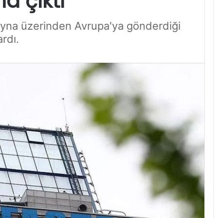
na çıktı
ayna üzerinden Avrupa'ya gönderdiği
ardı.