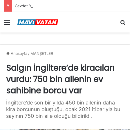
Cevdet Yılmaz: Mekke Anlaşması bölgenin güvenlik mimarisine katkı sağlayacak tarihi bir adım
Menü
Ar
Anasayfa
/
MANŞETLER
Salgın İngiltere’de kiracıları
vurdu: 750 bin ailenin ev
sahibine borcu var
İngiltere’de son bir yılda 450 bin ailenin daha
kira borcunun oluştuğu, ocak 2021 itibarıyla bu
sayının 750 bin aile olduğu bildirildi.