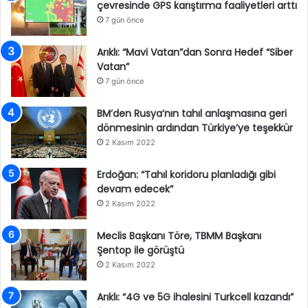
çevresinde GPS karıştırma faaliyetleri arttı
7 gün önce
Arıklı: “Mavi Vatan”dan Sonra Hedef “Siber
Vatan”
7 gün önce
BM’den Rusya’nın tahıl anlaşmasına geri
dönmesinin ardından Türkiye’ye teşekkür
2 Kasım 2022
Erdoğan: “Tahıl koridoru planladığı gibi
devam edecek”
2 Kasım 2022
Meclis Başkanı Töre, TBMM Başkanı
Şentop ile görüştü
2 Kasım 2022
Arıklı: “4G ve 5G ihalesini Turkcell kazandı”