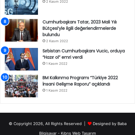
2 Kasım 2022
Cumhurbaşkanı Tatar, 2023 Mali Yılı
Bütçesi’yle ilgili değerlendirmelerde
bulundu
2 Kasım 2022
Sırbistan Cumhurbaşkanı Vucic, orduya
“Hazır ol” emri verdi
1 Kasım 2022
BM Kalkınma Programı “Türkiye 2022
İnsani Gelişme Raporu” açıklandı
1 Kasım 2022
© Copyright 2026, All Rights Reserved |
Designed by
Baba
Bilgisayar
-
Kıbrıs Web Tasarım