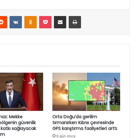
erest
Reddit
VKontakte
Odnoklassniki
Pocket
E-Posta ile paylaş
Yazdır
maz: Mekke
Orta Doğu’da gerilim
ölgenin güvenlik
tırmanırken Kıbrıs çevresinde
 katkı sağlayacak
GPS karıştırma faaliyetleri arttı
dım
6 gün önce