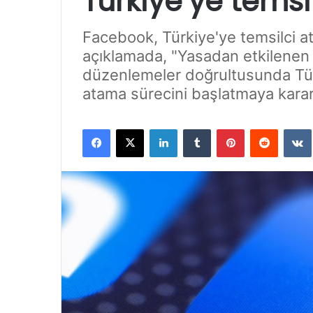
Türkiye’ye tems
Facebook, Türkiye'ye temsilci at
açıklamada, "Yasadan etkilenen d
düzenlemeler doğrultusunda Türki
atama sürecini başlatmaya karar
Facebook
X
LinkedIn
Tumblr
Pinterest
Reddit