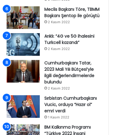
Meclis Başkanı Töre, TBMM
Başkanı Şentop ile görüştü
2 Kasım 2022
Arıklı: “4G ve 5G ihalesini
Turkcell kazandı”
2 Kasım 2022
Cumhurbaşkanı Tatar,
2023 Mali Yılı Bütçesi’yle
ilgili değerlendirmelerde
bulundu
2 Kasım 2022
Sırbistan Cumhurbaşkanı
Vucic, orduya “Hazır ol”
emri verdi
1 Kasım 2022
BM Kalkınma Programı
“Türkiye 2022 İnsani