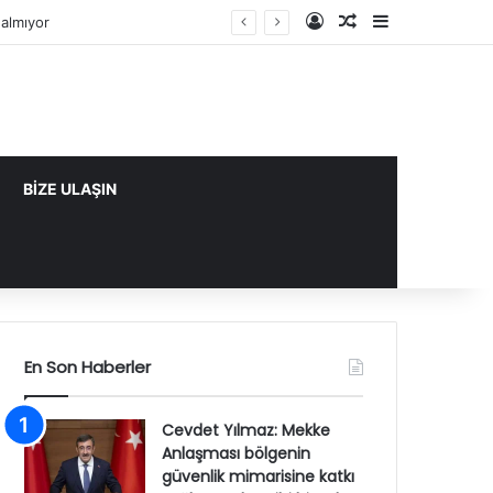
Kayıt Ol
Rastgele Makale
Kenar Bölme
k tarihi bir adım
BİZE ULAŞIN
En Son Haberler
Cevdet Yılmaz: Mekke
Anlaşması bölgenin
güvenlik mimarisine katkı