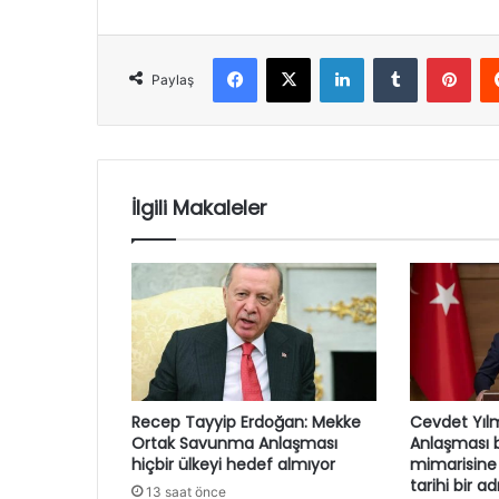
Facebook
X
LinkedIn
Tumblr
Pint
Paylaş
İlgili Makaleler
Recep Tayyip Erdoğan: Mekke
Cevdet Yıl
Ortak Savunma Anlaşması
Anlaşması b
hiçbir ülkeyi hedef almıyor
mimarisine
tarihi bir a
13 saat önce