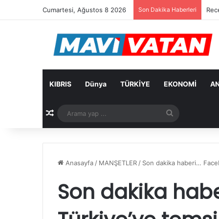
Cumartesi, Ağustos 8 2026
Son Dakika Haberleri
Cevd
KIBRIS
Dünya
TÜRKİYE
EKONOMİ
AN
Rastgele Makale
Arama
yap
...
Anasayfa
/
MANŞETLER
/
Son dakika haberi… Faceb
Son dakika hab