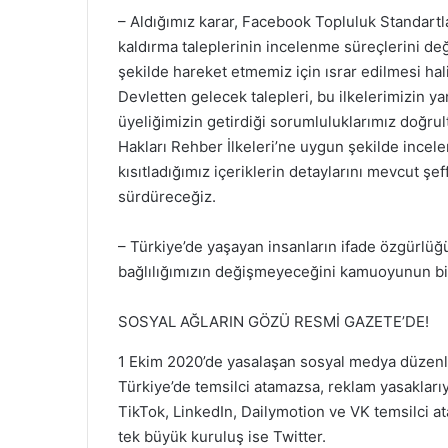
– Aldığımız karar, Facebook Topluluk Standartlar
kaldırma taleplerinin incelenme süreçlerini değ
şekilde hareket etmemiz için ısrar edilmesi hal
Devletten gelecek talepleri, bu ilkelerimizin ya
üyeliğimizin getirdiği sorumluluklarımız doğrul
Hakları Rehber İlkeleri’ne uygun şekilde inc
kısıtladığımız içeriklerin detaylarını mevcut şe
sürdüreceğiz.
– Türkiye’de yaşayan insanların ifade özgürlüğ
bağlılığımızın değişmeyeceğini kamuoyunun bil
SOSYAL AĞLARIN GÖZÜ RESMİ GAZETE’DE!
1 Ekim 2020’de yasalaşan sosyal medya düzenl
Türkiye’de temsilci atamazsa, reklam yasakları
TikTok, LinkedIn, Dailymotion ve VK temsilci a
tek büyük kuruluş ise Twitter.