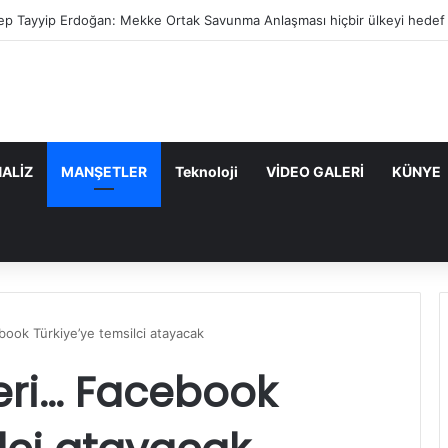
et Yılmaz: Mekke Anlaşması bölgenin güvenlik mimarisine katkı sağlayaca
ALİZ
MANŞETLER
Teknoloji
VİDEO GALERİ
KÜNYE
ook Türkiye’ye temsilci atayacak
eri… Facebook