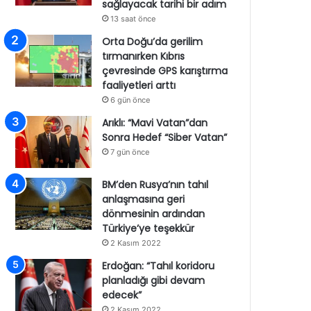
sağlayacak tarihi bir adım
13 saat önce
Orta Doğu’da gerilim
tırmanırken Kıbrıs
çevresinde GPS karıştırma
faaliyetleri arttı
6 gün önce
Arıklı: “Mavi Vatan”dan
Sonra Hedef “Siber Vatan”
7 gün önce
BM’den Rusya’nın tahıl
anlaşmasına geri
dönmesinin ardından
Türkiye’ye teşekkür
2 Kasım 2022
Erdoğan: “Tahıl koridoru
planladığı gibi devam
edecek”
2 Kasım 2022