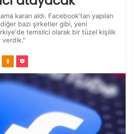
ilci atayacak
ama kararı aldı. Facebook'tan yapılan
iğer bazı şirketler gibi, yeni
ye'de temsilci olarak bir tüzel kişilik
 verdik."
VKontakte
Odnoklassniki
Pocket