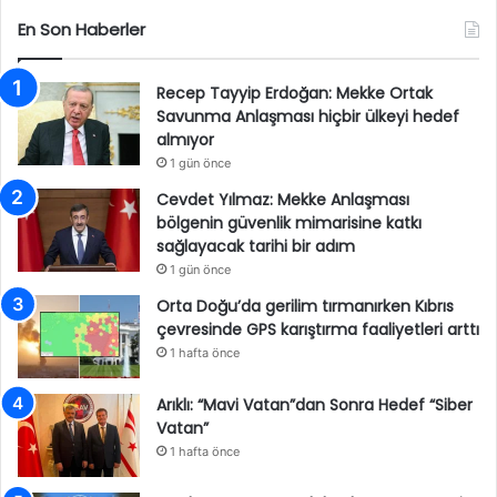
En Son Haberler
Recep Tayyip Erdoğan: Mekke Ortak
Savunma Anlaşması hiçbir ülkeyi hedef
almıyor
1 gün önce
Cevdet Yılmaz: Mekke Anlaşması
bölgenin güvenlik mimarisine katkı
sağlayacak tarihi bir adım
1 gün önce
Orta Doğu’da gerilim tırmanırken Kıbrıs
çevresinde GPS karıştırma faaliyetleri arttı
1 hafta önce
Arıklı: “Mavi Vatan”dan Sonra Hedef “Siber
Vatan”
1 hafta önce