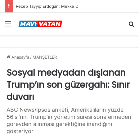
Recep Tayyip Erdoğan: Mekke Ortak Savunma Anlaşması hiçbir ülkeyi hedef almıyor
Menü
Ar
Anasayfa
/
MANŞETLER
Sosyal medyadan dışlanan
Trump’ın son güzergahı: Sınır
duvarı
ABC News/Ipsos anketi, Amerikalıların yüzde
56'sı'nın Trump'ın yönetim süresi sona ermeden
görevden alınması gerektiğine inandığını
gösteriyor