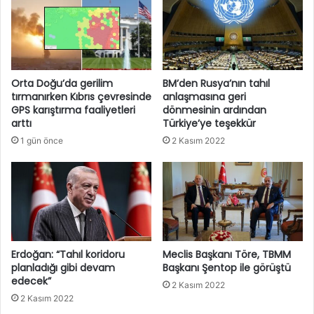
Orta Doğu’da gerilim
BM’den Rusya’nın tahıl
tırmanırken Kıbrıs çevresinde
anlaşmasına geri
GPS karıştırma faaliyetleri
dönmesinin ardından
arttı
Türkiye’ye teşekkür
1 gün önce
2 Kasım 2022
Erdoğan: “Tahıl koridoru
Meclis Başkanı Töre, TBMM
planladığı gibi devam
Başkanı Şentop ile görüştü
edecek”
2 Kasım 2022
2 Kasım 2022