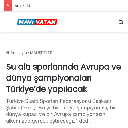
Arıklı: “Mavi Vatan”dan Sonra Hedef “Siber Vatan”
Menü
Ar
Anasayfa
/
MANŞETLER
Su altı sporlarında Avrupa ve
dünya şampiyonaları
Türkiye’de yapılacak
Türkiye Sualtı Sporları Federasyonu Başkanı
Şahin Özen, "Bu yıl bir dünya şampiyonası, bir
dünya kupası ve bir Avrupa şampiyonasını
ülkemizde gerçekleştireceğiz" dedi.