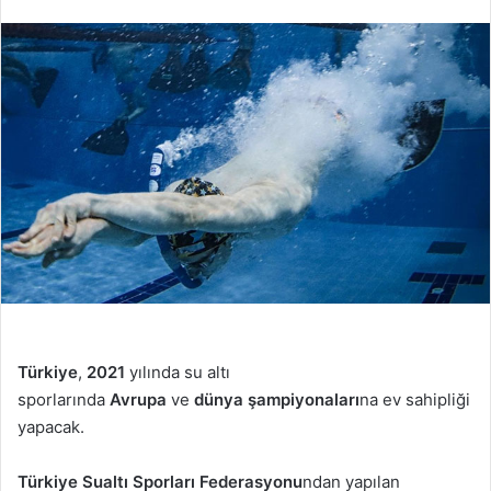
Türkiye
,
2021
yılında su altı
sporlarında
Avrupa
ve
dünya
şampiyonaları
na ev sahipliği
yapacak.
Türkiye Sualtı Sporları Federasyonu
ndan yapılan