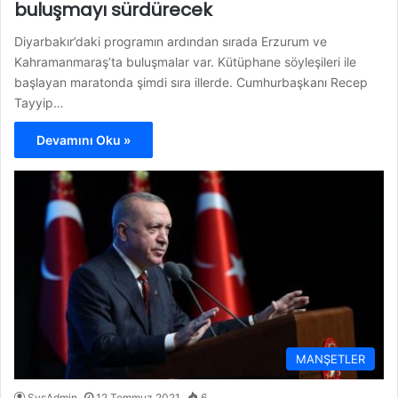
buluşmayı sürdürecek
Diyarbakır’daki programın ardından sırada Erzurum ve
Kahramanmaraş’ta buluşmalar var. Kütüphane söyleşileri ile
başlayan maratonda şimdi sıra illerde. Cumhurbaşkanı Recep
Tayyip…
Devamını Oku »
MANŞETLER
SysAdmin
12 Temmuz 2021
6