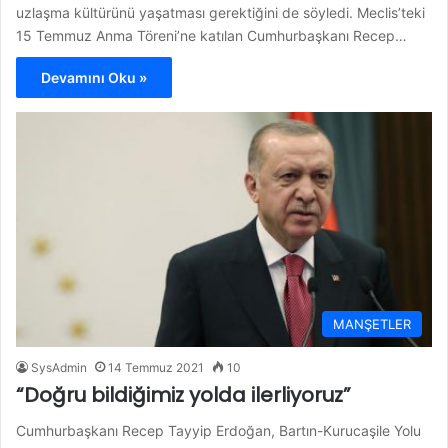
uzlaşma kültürünü yaşatması gerektiğini de söyledi. Meclis’teki
15 Temmuz Anma Töreni’ne katılan Cumhurbaşkanı Recep…
Devamını Oku »
MANŞETLER
SysAdmin
14 Temmuz 2021
10
“Doğru bildiğimiz yolda ilerliyoruz”
Cumhurbaşkanı Recep Tayyip Erdoğan, Bartın-Kurucaşile Yolu