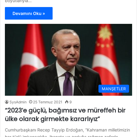
boyutlarıyla…
Devamını Oku »
MANŞETLER
SysAdmin
25 Temmuz 2021
9
“2023’e güçlü, bağımsız ve müreffeh bir
ülke olarak girmekte kararlıyız”
Cumhurbaşkanı Recep Tayyip Erdoğan, “Kahraman milletimizin
her türlü imkansızlığa, ihanete ve zorluğa rağmen zaferle