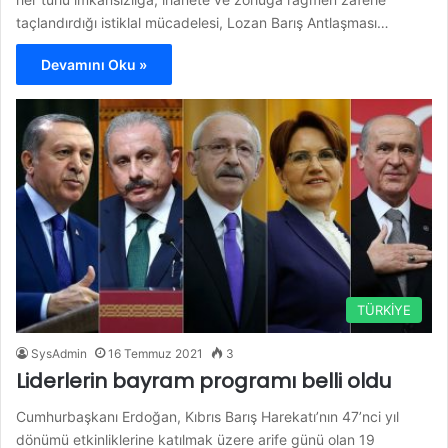
taçlandırdığı istiklal mücadelesi, Lozan Barış Antlaşması…
Devamını Oku »
TÜRKİYE
SysAdmin
16 Temmuz 2021
3
Liderlerin bayram programı belli oldu
Cumhurbaşkanı Erdoğan, Kıbrıs Barış Harekatı’nın 47’nci yıl
dönümü etkinliklerine katılmak üzere arife günü olan 19