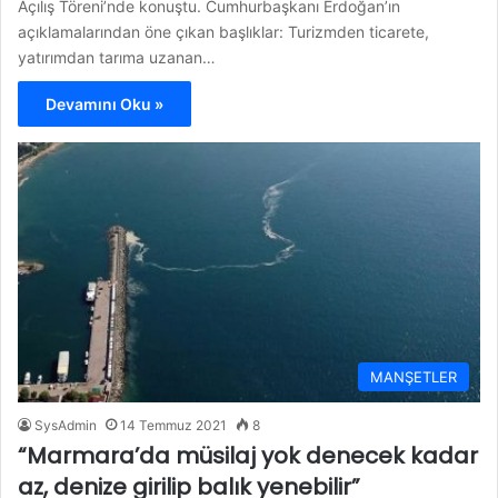
Açılış Töreni’nde konuştu. Cumhurbaşkanı Erdoğan’ın
açıklamalarından öne çıkan başlıklar: Turizmden ticarete,
yatırımdan tarıma uzanan…
Devamını Oku »
MANŞETLER
SysAdmin
14 Temmuz 2021
8
“Marmara’da müsilaj yok denecek kadar
az, denize girilip balık yenebilir”