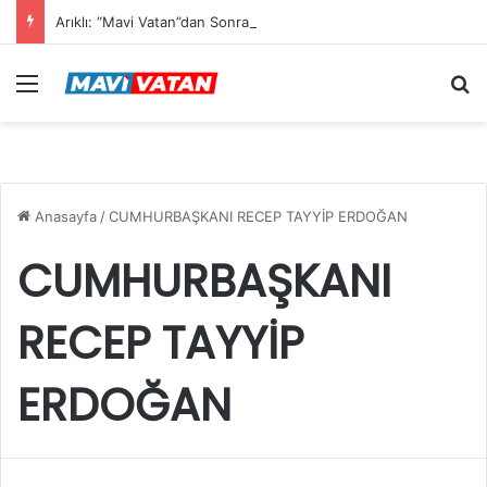
Arıklı: “Mavi Vatan”dan Sonra Hedef “Siber Vatan”
Menü
Ar
Anasayfa
/
CUMHURBAŞKANI RECEP TAYYİP ERDOĞAN
CUMHURBAŞKANI
RECEP TAYYİP
ERDOĞAN