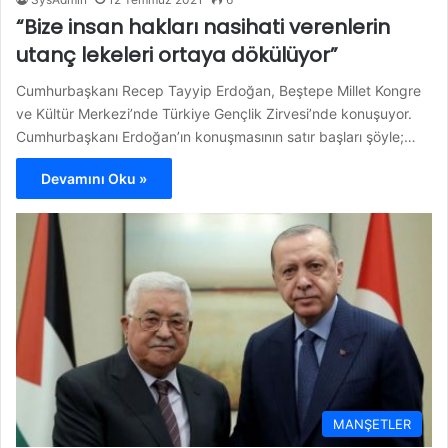
“Bize insan hakları nasihati verenlerin
utanç lekeleri ortaya dökülüyor”
Cumhurbaşkanı Recep Tayyip Erdoğan, Beştepe Millet Kongre
ve Kültür Merkezi’nde Türkiye Gençlik Zirvesi’nde konuşuyor.
Cumhurbaşkanı Erdoğan’ın konuşmasının satır başları şöyle;…
Devamını Oku »
MANŞETLER