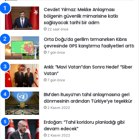
Cevdet Yılmaz: Mekke Anlaşması
bölgenin güvenlik mimarisine katkı
sağlayacak tarihi bir adım
22 saat önce
Orta Doğu’da gerilim tırmanırken Kıbrıs
çevresinde GPS karıştırma faaliyetleri arttı
7 gün önce
Arıklı: “Mavi Vatan”dan Sonra Hedef “Siber
Vatan”
7 gün önce
BM’den Rusya’nın tahıl anlaşmasına geri
dönmesinin ardından Türkiye’ye teşekkür
2 Kasım 2022
Erdoğan: “Tahıl koridoru planladığı gibi
devam edecek”
2 Kasım 2022