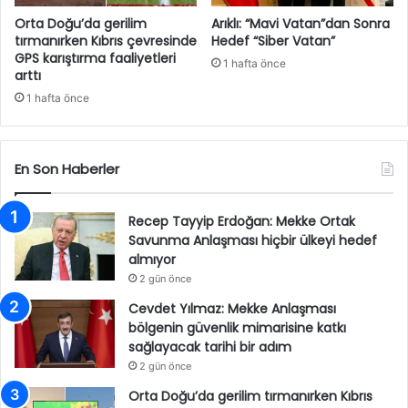
Orta Doğu’da gerilim
Arıklı: “Mavi Vatan”dan Sonra
tırmanırken Kıbrıs çevresinde
Hedef “Siber Vatan”
GPS karıştırma faaliyetleri
1 hafta önce
arttı
1 hafta önce
En Son Haberler
Recep Tayyip Erdoğan: Mekke Ortak
Savunma Anlaşması hiçbir ülkeyi hedef
almıyor
2 gün önce
Cevdet Yılmaz: Mekke Anlaşması
bölgenin güvenlik mimarisine katkı
sağlayacak tarihi bir adım
2 gün önce
Orta Doğu’da gerilim tırmanırken Kıbrıs