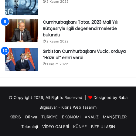
2 Kasım 2022
Cumhurbaşkanı Tatar, 2023 Mali Yılı
Bütçesi’yle ilgili değerlendirmelerde
bulundu
2 Kasım 2022
Sırbistan Cumhurbaşkanı Vucic, orduya
“Hazır ol” emri verdi
1 Kasım 2022
© Copyright 2026, All Rights Reserved |
Designed by
Baba
Bilgisayar
-
Kıbrıs Web Tasarım
KIBRIS
Dünya
TÜRKİYE
EKONOMİ
ANALİZ
MANŞETLER
Teknoloji
VİDEO GALERİ
KÜNYE
BİZE ULAŞIN