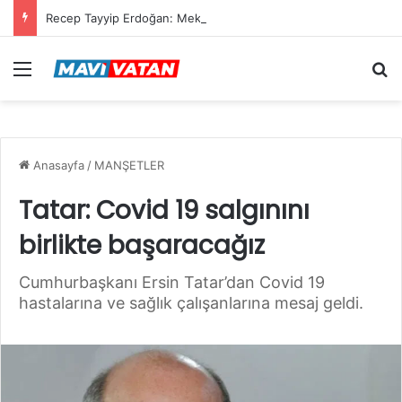
Recep Tayyip Erdoğan: Mekke Ortak Savunma Anlaşması hiçbir ülkeyi hedef almıyor
Menü
Ar
Anasayfa
/
MANŞETLER
Tatar: Covid 19 salgınını
birlikte başaracağız
Cumhurbaşkanı Ersin Tatar’dan Covid 19
hastalarına ve sağlık çalışanlarına mesaj geldi.