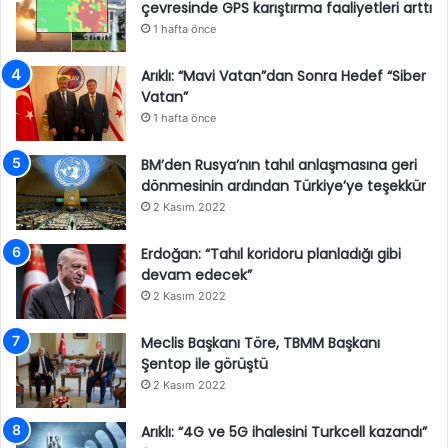
çevresinde GPS karıştırma faaliyetleri arttı
1 hafta önce
Arıklı: “Mavi Vatan”dan Sonra Hedef “Siber
Vatan”
1 hafta önce
BM’den Rusya’nın tahıl anlaşmasına geri
dönmesinin ardından Türkiye’ye teşekkür
2 Kasım 2022
Erdoğan: “Tahıl koridoru planladığı gibi
devam edecek”
2 Kasım 2022
Meclis Başkanı Töre, TBMM Başkanı
Şentop ile görüştü
2 Kasım 2022
Arıklı: “4G ve 5G ihalesini Turkcell kazandı”