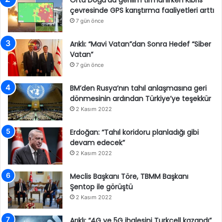
Orta Doğu’da gerilim tırmanırken Kıbrıs
çevresinde GPS karıştırma faaliyetleri arttı
7 gün önce
Arıklı: “Mavi Vatan”dan Sonra Hedef “Siber
Vatan”
7 gün önce
BM’den Rusya’nın tahıl anlaşmasına geri
dönmesinin ardından Türkiye’ye teşekkür
2 Kasım 2022
Erdoğan: “Tahıl koridoru planladığı gibi
devam edecek”
2 Kasım 2022
Meclis Başkanı Töre, TBMM Başkanı
Şentop ile görüştü
2 Kasım 2022
Arıklı: “4G ve 5G ihalesini Turkcell kazandı”