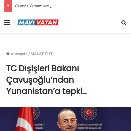
Cevdet Yılmaz: Mekke Anlaşması bölgenin güvenlik mimarisine katkı sağlayacak tarihi bir adım
Menü
Ar
Anasayfa
/
MANŞETLER
TC Dışişleri Bakanı
Çavuşoğlu’ndan
Yunanistan’a tepki…