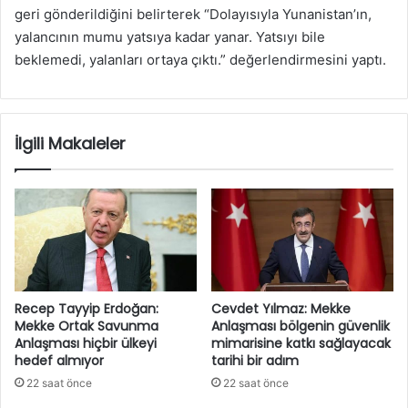
geri gönderildiğini belirterek “Dolayısıyla Yunanistan’ın,
yalancının mumu yatsıya kadar yanar. Yatsıyı bile
beklemedi, yalanları ortaya çıktı.” değerlendirmesini yaptı.
İlgili Makaleler
Recep Tayyip Erdoğan:
Cevdet Yılmaz: Mekke
Mekke Ortak Savunma
Anlaşması bölgenin güvenlik
Anlaşması hiçbir ülkeyi
mimarisine katkı sağlayacak
hedef almıyor
tarihi bir adım
22 saat önce
22 saat önce