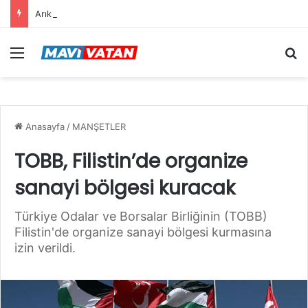
Arıklı: “Mavi Vatan”dan Sonra Hedef “Siber Vatan”
Menü
Ar
Anasayfa
/
MANŞETLER
TOBB, Filistin’de organize
sanayi bölgesi kuracak
Türkiye Odalar ve Borsalar Birliğinin (TOBB)
Filistin'de organize sanayi bölgesi kurmasına
izin verildi.