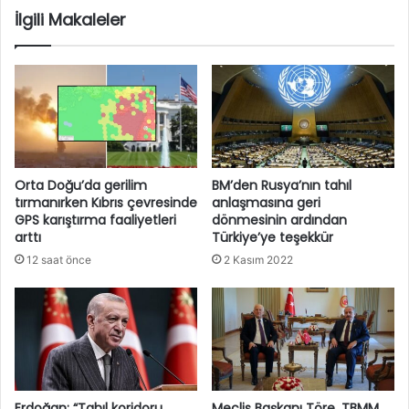
İlgili Makaleler
Orta Doğu’da gerilim
BM’den Rusya’nın tahıl
tırmanırken Kıbrıs çevresinde
anlaşmasına geri
GPS karıştırma faaliyetleri
dönmesinin ardından
arttı
Türkiye’ye teşekkür
12 saat önce
2 Kasım 2022
Erdoğan: “Tahıl koridoru
Meclis Başkanı Töre, TBMM