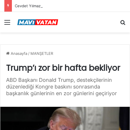
Cevdet Yılmaz: Mekke Anlaşması bölgenin güvenlik mimarisine katkı sağlayacak tarihi bir adım
Menü
Ar
Anasayfa
/
MANŞETLER
Trump’ı zor bir hafta bekliyor
ABD Başkanı Donald Trump, destekçilerinin
düzenlediği Kongre baskını sonrasında
başkanlık günlerinin en zor günlerini geçiriyor