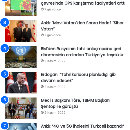
çevresinde GPS karıştırma faaliyetleri arttı
7 gün önce
Arıklı: “Mavi Vatan”dan Sonra Hedef “Siber
Vatan”
7 gün önce
BM’den Rusya’nın tahıl anlaşmasına geri
dönmesinin ardından Türkiye’ye teşekkür
2 Kasım 2022
Erdoğan: “Tahıl koridoru planladığı gibi
devam edecek”
2 Kasım 2022
Meclis Başkanı Töre, TBMM Başkanı
Şentop ile görüştü
2 Kasım 2022
Arıklı: “4G ve 5G ihalesini Turkcell kazandı”