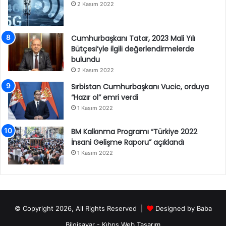
2 Kasım 2022
Cumhurbaşkanı Tatar, 2023 Mali Yılı
Bütçesi’yle ilgili değerlendirmelerde
bulundu
2 Kasım 2022
Sırbistan Cumhurbaşkanı Vucic, orduya
“Hazır ol” emri verdi
1 Kasım 2022
BM Kalkınma Programı “Türkiye 2022
İnsani Gelişme Raporu” açıklandı
1 Kasım 2022
© Copyright 2026, All Rights Reserved |
Designed by
Baba
Bilgisayar
-
Kıbrıs Web Tasarım