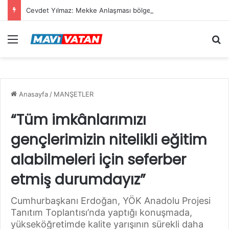
Cevdet Yılmaz: Mekke Anlaşması bölgenin güvenlik mimarisine katkı sağlayacak tarihi bir adım
Menü
Ar
Anasayfa
/
MANŞETLER
“Tüm imkânlarımızı
gençlerimizin nitelikli eğitim
alabilmeleri için seferber
etmiş durumdayız”
Cumhurbaşkanı Erdoğan, YÖK Anadolu Projesi
Tanıtım Toplantısı’nda yaptığı konuşmada,
yükseköğretimde kalite yarışının sürekli daha