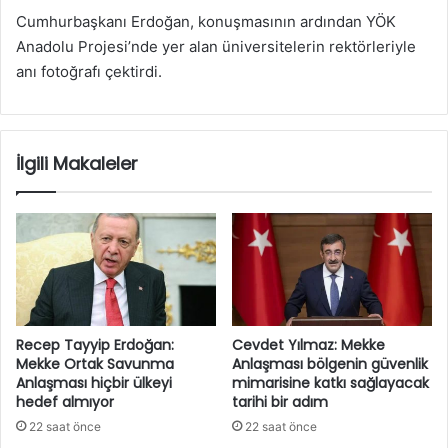
Cumhurbaşkanı Erdoğan, konuşmasının ardından YÖK
Anadolu Projesi’nde yer alan üniversitelerin rektörleriyle
anı fotoğrafı çektirdi.
İlgili Makaleler
Recep Tayyip Erdoğan:
Cevdet Yılmaz: Mekke
Mekke Ortak Savunma
Anlaşması bölgenin güvenlik
Anlaşması hiçbir ülkeyi
mimarisine katkı sağlayacak
hedef almıyor
tarihi bir adım
22 saat önce
22 saat önce