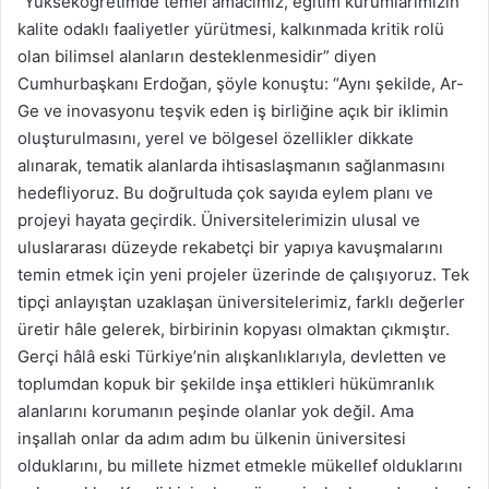
“Yükseköğretimde temel amacımız, eğitim kurumlarımızın
kalite odaklı faaliyetler yürütmesi, kalkınmada kritik rolü
olan bilimsel alanların desteklenmesidir” diyen
Cumhurbaşkanı Erdoğan, şöyle konuştu: “Aynı şekilde, Ar-
Ge ve inovasyonu teşvik eden iş birliğine açık bir iklimin
oluşturulmasını, yerel ve bölgesel özellikler dikkate
alınarak, tematik alanlarda ihtisaslaşmanın sağlanmasını
hedefliyoruz. Bu doğrultuda çok sayıda eylem planı ve
projeyi hayata geçirdik. Üniversitelerimizin ulusal ve
uluslararası düzeyde rekabetçi bir yapıya kavuşmalarını
temin etmek için yeni projeler üzerinde de çalışıyoruz. Tek
tipçi anlayıştan uzaklaşan üniversitelerimiz, farklı değerler
üretir hâle gelerek, birbirinin kopyası olmaktan çıkmıştır.
Gerçi hâlâ eski Türkiye’nin alışkanlıklarıyla, devletten ve
toplumdan kopuk bir şekilde inşa ettikleri hükümranlık
alanlarını korumanın peşinde olanlar yok değil. Ama
inşallah onlar da adım adım bu ülkenin üniversitesi
olduklarını, bu millete hizmet etmekle mükellef olduklarını