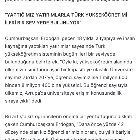
“YAPTIĞIMIZ YATIRIMLARLA TÜRK YÜKSEKÖĞRETİMİ
İLERİ BİR SEVİYEDE BULUNUYOR”
Cumhurbaşkanı Erdoğan, geçen 18 yılda, altyapıya ve insan
kaynağına yaptıkları yatırımlar sayesinde Türk
yükseköğretim sisteminin bugün ileri bir seviyede
bulunduğunu belirterek, “Öyle ki, yükseköğretim alanında
ülkemizin sınırlarını aşan bir kapasiteye ulaştık. Üniversite
sayımız 76’dan 207’ye, öğrenci sayımız ise 1 milyon 600
binden 8 milyon 400 bine yükseldi. Bu öğrenci sayısıyla
ülkemiz, Avrupa’da üniversiteye erişim konusunda ilk
sıraya çıktı” dedi.
Bu artışta kız öğrencilerin önemli bir yer tuttuğuna dikkati
çeken Cumhurbaşkanı Erdoğan, “Daha önce yüzde 42
düzeyinde olan kız öğrencilerimizin oranı, bu yıl itibariyle
yüzde 49’a yükseldi. Üniversitelerimizde görev yapan