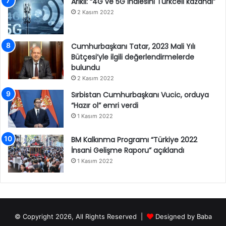
Arıklı: “4G ve 5G ihalesini Turkcell kazandı”
2 Kasım 2022
Cumhurbaşkanı Tatar, 2023 Mali Yılı
Bütçesi’yle ilgili değerlendirmelerde
bulundu
2 Kasım 2022
Sırbistan Cumhurbaşkanı Vucic, orduya
“Hazır ol” emri verdi
1 Kasım 2022
BM Kalkınma Programı “Türkiye 2022
İnsani Gelişme Raporu” açıklandı
1 Kasım 2022
© Copyright 2026, All Rights Reserved |
Designed by
Baba