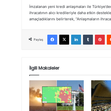
İmzalanan yeni kredi anlaşmaları ile Türkiye’den
ihracatının alıcı kredileriyle daha etkin destekl
amaçladıklarını belirterek, “Anlaşmaların ihracat
Facebook
X
LinkedIn
Tumblr
Pint
Paylaş
İlgili Makaleler