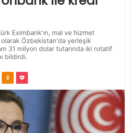
onbank ile kredi
ürk Eximbank'ın, mal ve hizmet
 olarak Özbekistan'da yerleşik
 31 milyon dolar tutarında iki rotatif
 bildirdi.
VKontakte
Odnoklassniki
Pocket