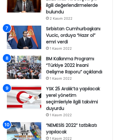
ilgili değerlendirmelerde
bulundu
2 Kasım 2022
Sırbistan Cumhurbaşkanı
Vucic, orduya “Hazır ol”
emri verdi
1 Kasım 2022
BM Kalkınma Programı
“Türkiye 2022 İnsani
Gelişme Raporu” açıklandı
1 Kasım 2022
YSK 25 Aralık’ta yapılacak
yerel yönetim
seçimleriyle ilgili takvimi
duyurdu
1 Kasım 2022
“NEMESİS 2022” tatbikatı
yapılacak
1 Kasım 2022