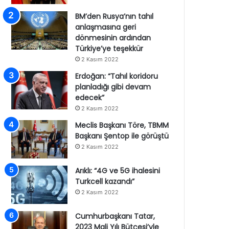
BM’den Rusya’nın tahıl
anlaşmasına geri
dönmesinin ardından
Türkiye’ye teşekkür
2 Kasım 2022
Erdoğan: “Tahıl koridoru
planladığı gibi devam
edecek”
2 Kasım 2022
Meclis Başkanı Töre, TBMM
Başkanı Şentop ile görüştü
2 Kasım 2022
Arıklı: “4G ve 5G ihalesini
Turkcell kazandı”
2 Kasım 2022
Cumhurbaşkanı Tatar,
2023 Mali Yılı Bütçesi’yle