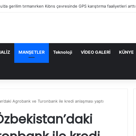
“Mavi Vatan”dan Sonra Hedef “Siber Vatan”
ALİZ
MANŞETLER
Teknoloji
VİDEO GALERİ
KÜNYE
n’daki Agrobank ve Turonbank ile kredi anlaşması yaptı
Özbekistan’daki