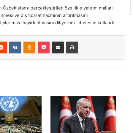
 Özbekistan’a gerçekleştirilen özellikle yatırım malları
enmesi ve dış ticaret hacminin artırılmasını
çılarımıza hayırlı olmasını diliyorum.” ifadesini kullandı.
erest
Reddit
VKontakte
Odnoklassniki
Pocket
E-Posta ile paylaş
Yazdır