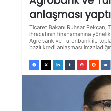
Agrobank ve Tur
anlaşması yaptı
Ticaret Bakanı Ruhsar Pekcan, T
ihracatının finansmanına yönelik
Agrobank ve Turonbank ile toplam
bazlı kredi anlaşması imzaladığını
Facebook
X
LinkedIn
Tumblr
Pinterest
Reddit