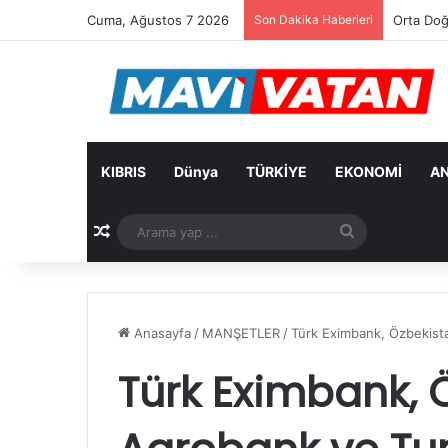
Cuma, Ağustos 7 2026
Son Dakika Haberleri
Arıklı: 
KIBRIS
Dünya
TÜRKİYE
EKONOMİ
AN
Rastgele Makale
Arama
yap
...
Anasayfa
/
MANŞETLER
/
Türk Eximbank, Özbekista
Türk Eximbank, 