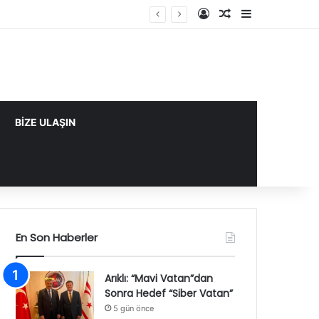
Kayıt Ol
Rastgele Makale
Kenar Bölme
BİZE ULAŞIN
En Son Haberler
Arıklı: “Mavi Vatan”dan
Sonra Hedef “Siber Vatan”
5 gün önce