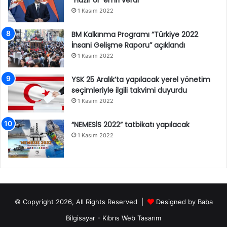
“Hazır ol” emri verdi
1 Kasım 2022
BM Kalkınma Programı “Türkiye 2022
İnsani Gelişme Raporu” açıklandı
1 Kasım 2022
YSK 25 Aralık’ta yapılacak yerel yönetim
seçimleriyle ilgili takvimi duyurdu
1 Kasım 2022
“NEMESİS 2022” tatbikatı yapılacak
1 Kasım 2022
© Copyright 2026, All Rights Reserved |
Designed by
Baba
Bilgisayar
-
Kıbrıs Web Tasarım