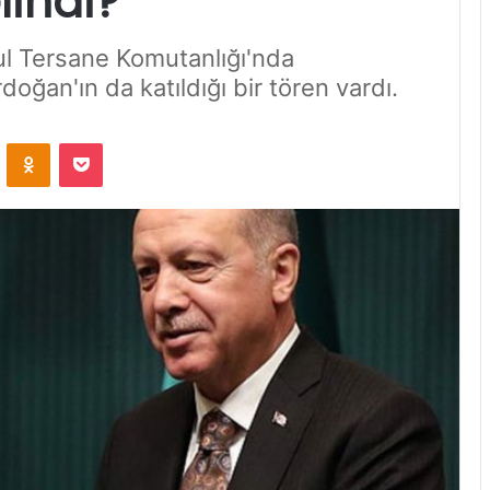
lindi?
nbul Tersane Komutanlığı'nda
ğan'ın da katıldığı bir tören vardı.
VKontakte
Odnoklassniki
Pocket