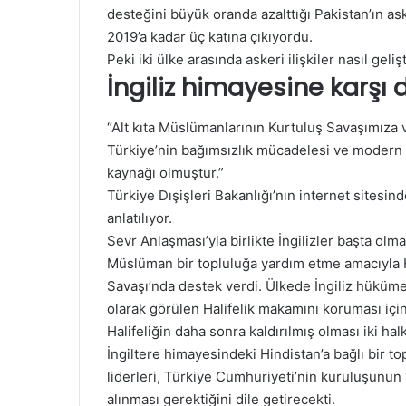
desteğini büyük oranda azalttığı Pakistan’ın ask
2019’a kadar üç katına çıkıyordu.
Peki iki ülke arasında askeri ilişkiler nasıl geliş
İngiliz himayesine karşı 
“Alt kıta Müslümanlarının Kurtuluş Savaşımıza v
Türkiye’nin bağımsızlık mücadelesi ve modern bi
kaynağı olmuştur.”
Türkiye Dışişleri Bakanlığı’nın internet sitesind
anlatılıyor.
Sevr Anlaşması’yla birlikte İngilizler başta olm
Müslüman bir topluluğa yardım etme amacıyla H
Savaşı’nda destek verdi. Ülkede İngiliz hüküme
olarak görülen Halifelik makamını koruması için 
Halifeliğin daha sonra kaldırılmış olması iki hal
İngiltere himayesindeki Hindistan’a bağlı bir t
liderleri, Türkiye Cumhuriyeti’nin kuruluşunu
alınması gerektiğini dile getirecekti.