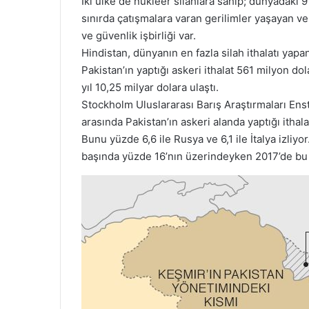
İki ülke de nükleer silahlara sahip; dünyadaki 9 
sınırda çatışmalara varan gerilimler yaşayan ve
ve güvenlik işbirliği var.
Hindistan, dünyanın en fazla silah ithalatı yapan
Pakistan’ın yaptığı askeri ithalat 561 milyon dol
yıl 10,25 milyar dolara ulaştı.
Stockholm Uluslararası Barış Araştırmaları Enst
arasında Pakistan’ın askeri alanda yaptığı ithal
Bunu yüzde 6,6 ile Rusya ve 6,1 ile İtalya izliy
başında yüzde 16’nın üzerindeyken 2017’de bu