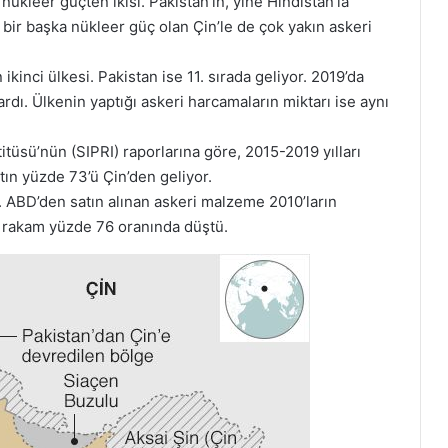
nükleer güçten ikisi. Pakistan’ın, yine Hindistan’la
 bir başka nükleer güç olan Çin’le de çok yakın askeri
 ikinci ülkesi. Pakistan ise 11. sırada geliyor. 2019’da
ardı. Ülkenin yaptığı askeri harcamaların miktarı ise aynı
itüsü’nün (SIPRI) raporlarına göre, 2015-2019 yılları
atın yüzde 73’ü Çin’den geliyor.
or. ABD’den satın alınan askeri malzeme 2010’ların
 rakam yüzde 76 oranında düştü.