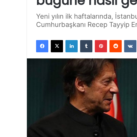
bugüne nasıl ge
Yeni yılın ilk haftalarında, İsta
Cumhurbaşkanı Recep Tayyip Erdo
Facebook
X
LinkedIn
Tumblr
Pinterest
Reddit