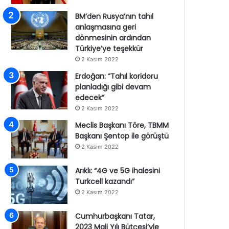
BM’den Rusya’nın tahıl
anlaşmasına geri
dönmesinin ardından
Türkiye’ye teşekkür
2 Kasım 2022
Erdoğan: “Tahıl koridoru
planladığı gibi devam
edecek”
2 Kasım 2022
Meclis Başkanı Töre, TBMM
Başkanı Şentop ile görüştü
2 Kasım 2022
Arıklı: “4G ve 5G ihalesini
Turkcell kazandı”
2 Kasım 2022
Cumhurbaşkanı Tatar,
2023 Mali Yılı Bütçesi’yle