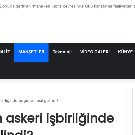
ı: “Mavi Vatan”dan Sonra Hedef “Siber Vatan”
ALİZ
MANŞETLER
Teknoloji
VİDEO GALERİ
KÜNYE
şbirliğinde bugüne nasıl gelindi?
 askeri işbirliğinde