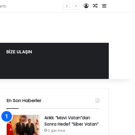
Kayıt Ol
Rastgele Makale
Kenar Bölme
BİZE ULAŞIN
En Son Haberler
Arıklı: “Mavi Vatan”dan
Sonra Hedef “Siber Vatan”
2 gün önce