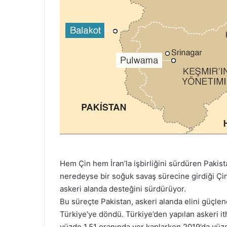
Hem Çin hem İran’la işbirliğini sürdüren Pakis
neredeyse bir soğuk savaş sürecine girdiği Çi
askeri alanda desteğini sürdürüyor.
Bu süreçte Pakistan, askeri alanda elini güçlend
Türkiye’ye döndü. Türkiye’den yapılan askeri ith
yüzde 1,51 oranında yer kaplarken 2019’da yüzde