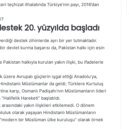
eri teçhizat ithalatında Türkiye’nin payı, 2016’dan
ti?
destek 20. yüzyılda başladı
erdiği destek zihinlerde ayrı bir yer tutmaktadır.
r devlet kurma başarısı da, Pakistan halkı için esin
e Pakistan halkıyla kurulan yakın ilişki, bu ifadelerle
ak üzere Avrupalı güçlerin işgal ettiği Anadolu’ya,
indistanlı Müslümanlar da geldi; Türklere Kurtuluş
tine karşı, Osmanlı Padişahı’nın Müslümanların lideri
“Halifelik Hareketi” başlatıldı.
k arasındaki yakın ilişkileri etkilemedi. O dönem
opluluk olarak yaşayan Hindistanlı Müslümanların
n “modern bir Müslüman ülke kuruluşu” olarak örnek