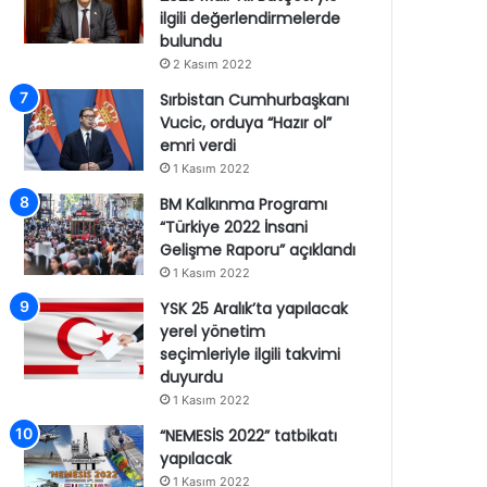
ilgili değerlendirmelerde
bulundu
2 Kasım 2022
Sırbistan Cumhurbaşkanı
Vucic, orduya “Hazır ol”
emri verdi
1 Kasım 2022
BM Kalkınma Programı
“Türkiye 2022 İnsani
Gelişme Raporu” açıklandı
1 Kasım 2022
YSK 25 Aralık’ta yapılacak
yerel yönetim
seçimleriyle ilgili takvimi
duyurdu
1 Kasım 2022
“NEMESİS 2022” tatbikatı
yapılacak
1 Kasım 2022