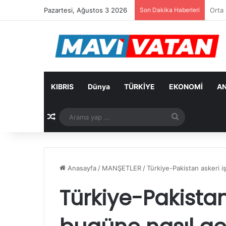
Pazartesi, Ağustos 3 2026
Son Dakika Haberleri
Arıkl
KIBRIS
Dünya
TÜRKİYE
EKONOMİ
AN
Rastgele Makale
Arama
yap
...
Anasayfa
/
MANŞETLER
/
Türkiye-Pakistan askeri i
Türkiye-Pakistan