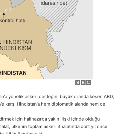
tan’a yönelik askeri desteğini büyük oranda kesen ABD,
n’e karşı Hindistan’a hem diplomatik alanda hem de
irmek için halihazırda yakın ilişki içinde olduğu
alat, ülkenin toplam askeri ithalatında dört yıl önce
 4,5’in üzerine çıktı.