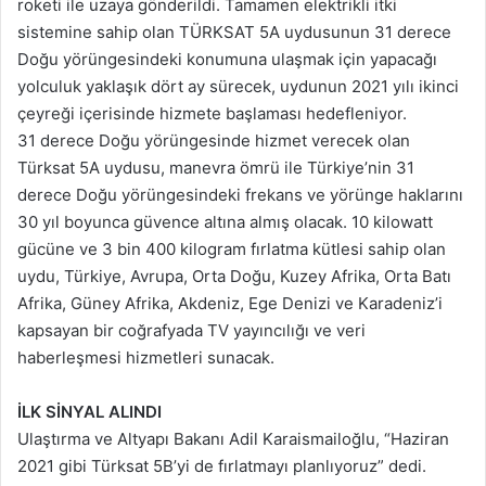
roketi ile uzaya gönderildi. Tamamen elektrikli itki
sistemine sahip olan TÜRKSAT 5A uydusunun 31 derece
Doğu yörüngesindeki konumuna ulaşmak için yapacağı
yolculuk yaklaşık dört ay sürecek, uydunun 2021 yılı ikinci
çeyreği içerisinde hizmete başlaması hedefleniyor.
31 derece Doğu yörüngesinde hizmet verecek olan
Türksat 5A uydusu, manevra ömrü ile Türkiye’nin 31
derece Doğu yörüngesindeki frekans ve yörünge haklarını
30 yıl boyunca güvence altına almış olacak. 10 kilowatt
gücüne ve 3 bin 400 kilogram fırlatma kütlesi sahip olan
uydu, Türkiye, Avrupa, Orta Doğu, Kuzey Afrika, Orta Batı
Afrika, Güney Afrika, Akdeniz, Ege Denizi ve Karadeniz’i
kapsayan bir coğrafyada TV yayıncılığı ve veri
haberleşmesi hizmetleri sunacak.
İLK SİNYAL ALINDI
Ulaştırma ve Altyapı Bakanı Adil Karaismailoğlu, “Haziran
2021 gibi Türksat 5B’yi de fırlatmayı planlıyoruz” dedi.