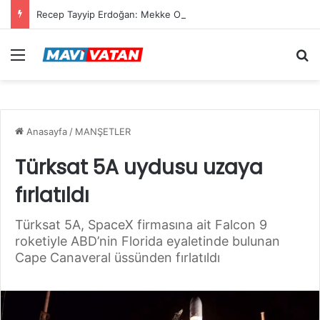
Recep Tayyip Erdoğan: Mekke Ortak Savunma Anlaşması hiçbir ülkeyi hedef almıyor
Menü
Ar
Anasayfa
/
MANŞETLER
Türksat 5A uydusu uzaya
fırlatıldı
Türksat 5A, SpaceX firmasına ait Falcon 9
roketiyle ABD’nin Florida eyaletinde bulunan
Cape Canaveral üssünden fırlatıldı