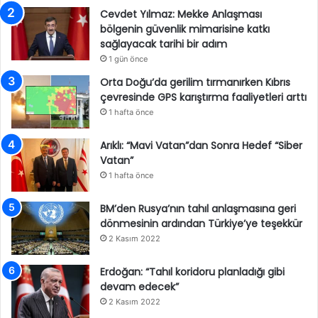
Cevdet Yılmaz: Mekke Anlaşması
bölgenin güvenlik mimarisine katkı
sağlayacak tarihi bir adım
1 gün önce
Orta Doğu’da gerilim tırmanırken Kıbrıs
çevresinde GPS karıştırma faaliyetleri arttı
1 hafta önce
Arıklı: “Mavi Vatan”dan Sonra Hedef “Siber
Vatan”
1 hafta önce
BM’den Rusya’nın tahıl anlaşmasına geri
dönmesinin ardından Türkiye’ye teşekkür
2 Kasım 2022
Erdoğan: “Tahıl koridoru planladığı gibi
devam edecek”
2 Kasım 2022