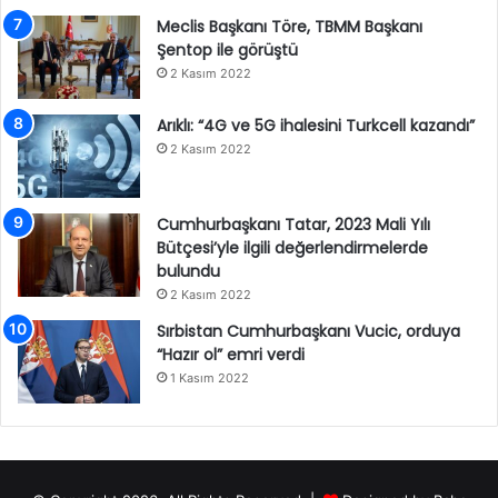
Meclis Başkanı Töre, TBMM Başkanı
Şentop ile görüştü
2 Kasım 2022
Arıklı: “4G ve 5G ihalesini Turkcell kazandı”
2 Kasım 2022
Cumhurbaşkanı Tatar, 2023 Mali Yılı
Bütçesi’yle ilgili değerlendirmelerde
bulundu
2 Kasım 2022
Sırbistan Cumhurbaşkanı Vucic, orduya
“Hazır ol” emri verdi
1 Kasım 2022