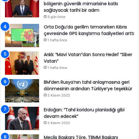
bölgenin güvenlik mimarisine katkı
sağlayacak tarihi bir adım
3 gün önce
Orta Doğu’da gerilim tırmanırken Kıbrıs
çevresinde GPS karıştırma faaliyetleri arttı
1 hafta önce
Arıklı: “Mavi Vatan”dan Sonra Hedef “Siber
Vatan”
1 hafta önce
BM’den Rusya’nın tahıl anlaşmasına geri
dönmesinin ardından Türkiye’ye teşekkür
2 Kasım 2022
Erdoğan: “Tahıl koridoru planladığı gibi
devam edecek”
2 Kasım 2022
Meclis Başkanı Töre, TBMM Başkanı