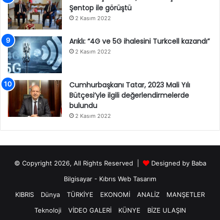
Şentop ile görüştü
2 Kasım 2022
Arıklı: “4G ve 5G ihalesini Turkcell kazandı”
2 Kasım 2022
Cumhurbaşkanı Tatar, 2023 Mali Yılı
Bütçesi’yle ilgili değerlendirmelerde
bulundu
2 Kasım 2022
© Copyright 2026, All Rights Reserved |
Designed by
Baba
Bilgisayar
-
Kıbrıs Web Tasarım
KIBRIS
Dünya
TÜRKİYE
EKONOMİ
ANALİZ
MANŞETLER
Teknoloji
VİDEO GALERİ
KÜNYE
BİZE ULAŞIN