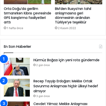
Orta Doğu’da gerilim
BM’den Rusya’nın tahıl
tırmanırken Kıbrıs çevresinde
anlaşmasına geri
GPS karıştırma faaliyetleri
dönmesinin ardından
arttı
Türkiye’ye teşekkür
1 hafta önce
2 Kasım 2022
En Son Haberler
Hürmüz Boğazı için yeni rota gündemde
2 gün önce
Recep Tayyip Erdoğan: Mekke Ortak
Savunma Anlaşması hiçbir ülkeyi hedef
almıyor
3 gün önce
Cevdet Yılmaz: Mekke Anlaşması