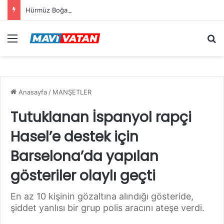
Hürmüz Boğazı için yeni rota gündemde
Menü
Ar
Anasayfa
/
MANŞETLER
Tutuklanan İspanyol rapçi
Hasel’e destek için
Barselona’da yapılan
gösteriler olaylı geçti
En az 10 kişinin gözaltına alındığı gösteride,
şiddet yanlısı bir grup polis aracını ateşe verdi.