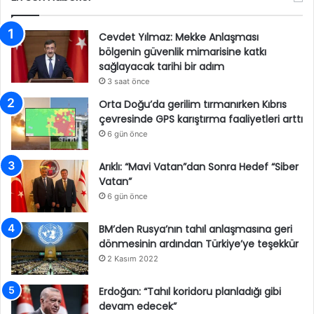
Cevdet Yılmaz: Mekke Anlaşması
bölgenin güvenlik mimarisine katkı
sağlayacak tarihi bir adım
3 saat önce
Orta Doğu’da gerilim tırmanırken Kıbrıs
çevresinde GPS karıştırma faaliyetleri arttı
6 gün önce
Arıklı: “Mavi Vatan”dan Sonra Hedef “Siber
Vatan”
6 gün önce
BM’den Rusya’nın tahıl anlaşmasına geri
dönmesinin ardından Türkiye’ye teşekkür
2 Kasım 2022
Erdoğan: “Tahıl koridoru planladığı gibi
devam edecek”