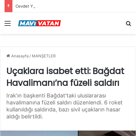
Cevdet Yılmaz: Mekke Anlaşması bölgenin güvenlik mimarisine katkı sağlayacak tarihi bir adım
Menü
Ar
Anasayfa
/
MANŞETLER
Uçaklara isabet etti: Bağdat
Havalimanı’na füzeli saldırı
Irak'ın başkenti Bağdat'taki uluslararası
havalimanına füzeli saldırı düzenlendi. 6 roket
kullanıldığı saldırıda, bazı sivil uçakların hasar
aldığı belirtildi.