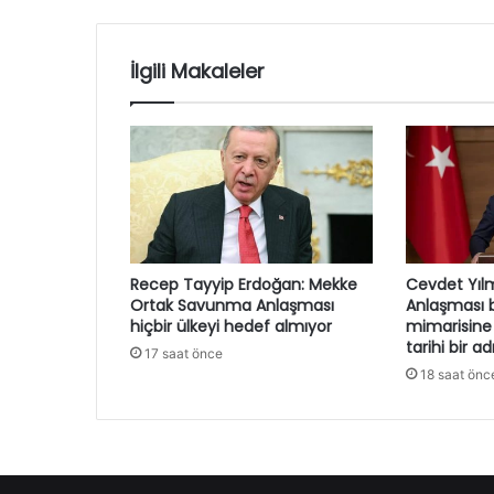
İlgili Makaleler
Recep Tayyip Erdoğan: Mekke
Cevdet Yıl
Ortak Savunma Anlaşması
Anlaşması b
hiçbir ülkeyi hedef almıyor
mimarisine
tarihi bir a
17 saat önce
18 saat önc