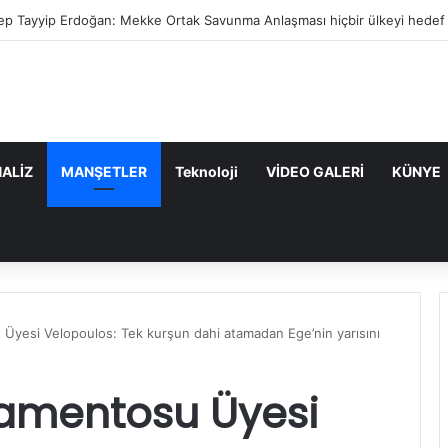
ep Tayyip Erdoğan: Mekke Ortak Savunma Anlaşması hiçbir ülkeyi hedef 
ALİZ
MANŞETLER
Teknoloji
VİDEO GALERİ
KÜNYE
Üyesi Velopoulos: Tek kurşun dahi atamadan Ege’nin yarısını
lamentosu Üyesi