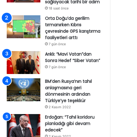
sağlayacak tarihi bir adım
18 saat önce
Orta Doğu’da gerilim
tırmanırken Kıbrıs
çevresinde GPS karıştırma
faaliyetleri arttı
7 gün önce
Arıklı: “Mavi Vatan”dan
Sonra Hedef “Siber Vatan”
7 gün önce
BM’den Rusya’nın tahıl
anlaşmasına geri
dönmesinin ardından
Türkiye’ye teşekkür
2 Kasım 2022
Erdoğan: “Tahıl koridoru
planladığı gibi devam
edecek”
2 Kasım 2022