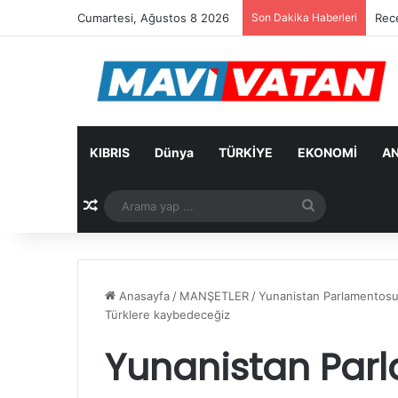
Cumartesi, Ağustos 8 2026
Son Dakika Haberleri
Rec
KIBRIS
Dünya
TÜRKİYE
EKONOMİ
AN
Rastgele Makale
Arama
yap
...
Anasayfa
/
MANŞETLER
/
Yunanistan Parlamentosu 
Türklere kaybedeceğiz
Yunanistan Par