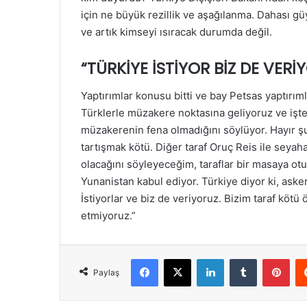
için ne büyük rezillik ve aşağılanma. Dahası güy
ve artık kimseyi ısıracak durumda değil.
“TÜRKİYE İSTİYOR BİZ DE VERİ
Yaptırımlar konusu bitti ve bay Petsas yaptırım
Türklerle müzakere noktasına geliyoruz ve işte
müzakerenin fena olmadığını söylüyor. Hayır şu
tartışmak kötü. Diğer taraf Oruç Reis ile seya
olacağını söyleyeceğim, taraflar bir masaya otur
Yunanistan kabul ediyor. Türkiye diyor ki, ask
İstiyorlar ve biz de veriyoruz. Bizim taraf kötü
etmiyoruz.”
Facebook
X
LinkedIn
Tumblr
Pint
Paylaş