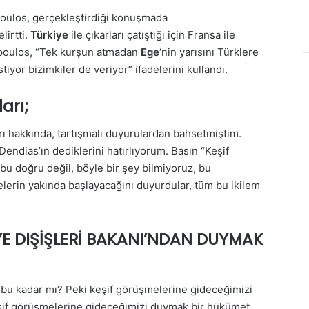
oulos, gerçekleştirdiği konuşmada
lirtti.
Türkiye
ile çıkarları çatıştığı için Fransa ile
opoulos, “Tek kurşun atmadan
Ege
‘nin yarısını Türklere
iyor bizimkiler de veriyor” ifadelerini kullandı.
arı;
rı hakkında, tartışmalı duyurulardan bahsetmiştim.
endias’ın dediklerini hatırlıyorum. Basın “Keşif
bu doğru değil, böyle bir şey bilmiyoruz, bu
lerin yakında başlayacağını duyurdular, tüm bu ikilem
YE DIŞİŞLERİ BAKANI’NDAN DUYMAK
t bu kadar mı? Peki keşif görüşmelerine gideceğimizi
eşif görüşmelerine gideceğimizi duymak bir hükümet