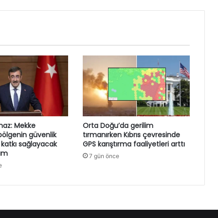
maz: Mekke
Orta Doğu’da gerilim
ölgenin güvenlik
tırmanırken Kıbrıs çevresinde
 katkı sağlayacak
GPS karıştırma faaliyetleri arttı
dım
7 gün önce
e