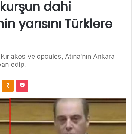
 kurşun dahi
n yarısını Türklere
iriakos Velopoulos, Atina'nın Ankara
yan edip,
VKontakte
Odnoklassniki
Pocket