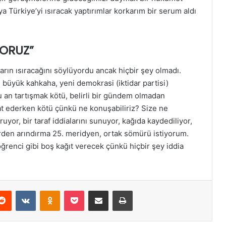
a Türkiye’yi ısıracak yaptırımlar korkarım bir serum aldı
YORUZ”
ların ısıracağını söylüyordu ancak hiçbir şey olmadı.
 büyük kahkaha, yeni demokrasi (iktidar partisi)
 an tartışmak kötü, belirli bir gündem olmadan
hat ederken kötü çünkü ne konuşabiliriz? Size ne
uyor, bir taraf iddialarını sunuyor, kağıda kaydediliyor,
erden arındırma 25. meridyen, ortak sömürü istiyorum.
 öğrenci gibi boş kağıt verecek çünkü hiçbir şey iddia
erest
Reddit
VKontakte
Odnoklassniki
Pocket
E-Posta ile paylaş
Yazdır