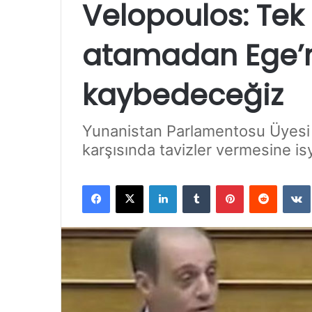
Velopoulos: Tek
atamadan Ege’ni
kaybedeceğiz
Yunanistan Parlamentosu Üyesi K
karşısında tavizler vermesine is
Facebook
X
LinkedIn
Tumblr
Pinterest
Reddit