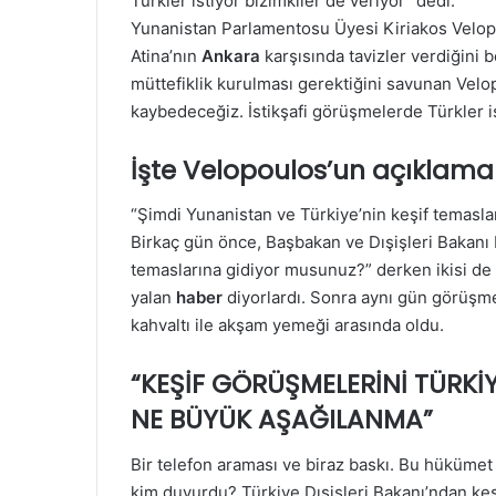
Türkler istiyor bizimkiler de veriyor” dedi.
Yunanistan Parlamentosu Üyesi Kiriakos Velop
Atina’nın
Ankara
karşısında tavizler verdiğini be
müttefiklik kurulması gerektiğini savunan Vel
kaybedeceğiz. İstikşafi görüşmelerde Türkler ist
İşte Velopoulos’un açıklamal
“Şimdi Yunanistan ve Türkiye’nin keşif temasla
Birkaç gün önce, Başbakan ve Dışişleri Bakanı D
temaslarına gidiyor musunuz?” derken ikisi de 
yalan
haber
diyorlardı. Sonra aynı gün görüşme
kahvaltı ile akşam yemeği arasında oldu.
“KEŞİF GÖRÜŞMELERİNİ TÜRKİ
NE BÜYÜK AŞAĞILANMA”
Bir telefon araması ve biraz baskı. Bu hüküme
kim duyurdu? Türkiye Dışişleri Bakanı’ndan k