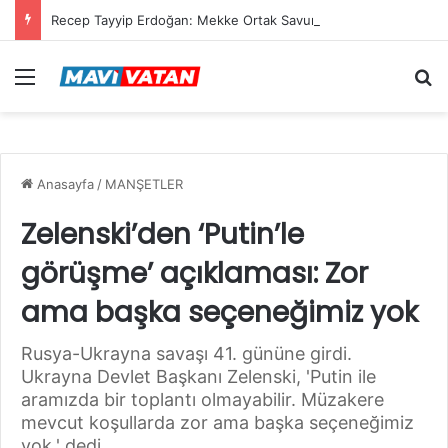
Recep Tayyip Erdoğan: Mekke Ortak Savunma Anlaşması hiçbir ülkeyi hedef almıyor
Menü
Ar
Anasayfa
/
MANŞETLER
Zelenski’den ‘Putin’le
görüşme’ açıklaması: Zor
ama başka seçeneğimiz yok
Rusya-Ukrayna savaşı 41. gününe girdi.
Ukrayna Devlet Başkanı Zelenski, 'Putin ile
aramızda bir toplantı olmayabilir. Müzakere
mevcut koşullarda zor ama başka seçeneğimiz
yok.' dedi.