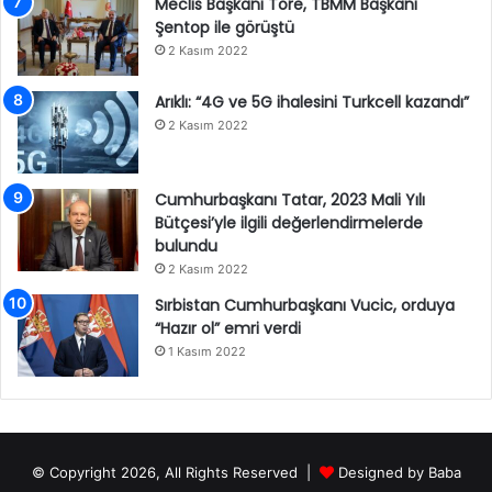
Meclis Başkanı Töre, TBMM Başkanı
Şentop ile görüştü
2 Kasım 2022
Arıklı: “4G ve 5G ihalesini Turkcell kazandı”
2 Kasım 2022
Cumhurbaşkanı Tatar, 2023 Mali Yılı
Bütçesi’yle ilgili değerlendirmelerde
bulundu
2 Kasım 2022
Sırbistan Cumhurbaşkanı Vucic, orduya
“Hazır ol” emri verdi
1 Kasım 2022
© Copyright 2026, All Rights Reserved |
Designed by
Baba