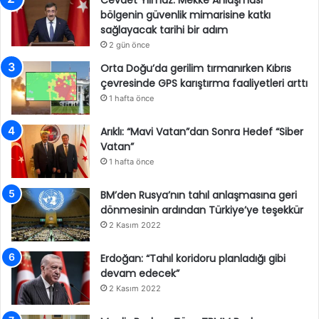
Cevdet Yılmaz: Mekke Anlaşması
bölgenin güvenlik mimarisine katkı
sağlayacak tarihi bir adım
2 gün önce
Orta Doğu’da gerilim tırmanırken Kıbrıs
çevresinde GPS karıştırma faaliyetleri arttı
1 hafta önce
Arıklı: “Mavi Vatan”dan Sonra Hedef “Siber
Vatan”
1 hafta önce
BM’den Rusya’nın tahıl anlaşmasına geri
dönmesinin ardından Türkiye’ye teşekkür
2 Kasım 2022
Erdoğan: “Tahıl koridoru planladığı gibi
devam edecek”
2 Kasım 2022