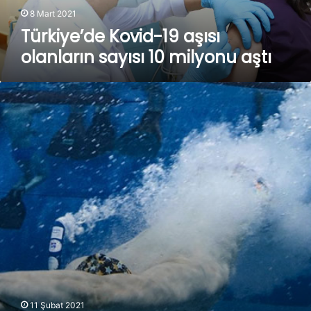
8 Mart 2021
Türkiye’de Kovid-19 aşısı
olanların sayısı 10 milyonu aştı
Su
altı
sporlarında
Avrupa
ve
dünya
şampiyonaları
Türkiye’de
yapılacak
11 Şubat 2021