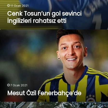
11 Ocak 2021
Cenk Tosun’un gol sevinci
İngilizleri rahatsız etti
Mesut
Özil
Fenerbahçe’de
7 Ocak 2021
Mesut Özil Fenerbahçe’de
Aralıkta