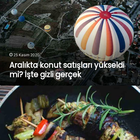
konut
satışları
yükseldi
mi?
İşte
gizli
gerçek
25 Kasım 2020
Aralıkta konut satışları yükseldi
mi? İşte gizli gerçek
İnsanlar
neden
Oregon'a
akın
ediyor