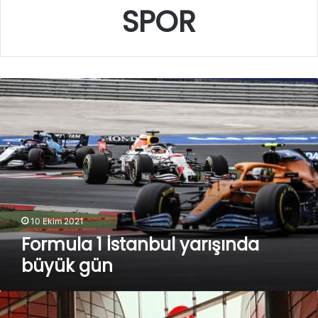
SPOR
Formula
1
İstanbul
yarışında
büyük
gün
10 Ekim 2021
Formula 1 İstanbul yarışında
büyük gün
NBA’de,
Yunus