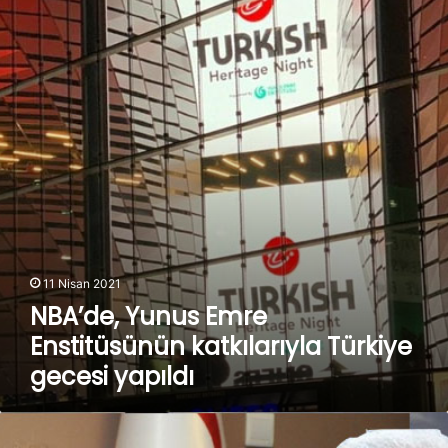
Emre
Enstitüsünün
katkılarıyla
Türkiye
gecesi
yapıldı
11 Nisan 2021
NBA’de, Yunus Emre
Enstitüsünün katkılarıyla Türkiye
gecesi yapıldı
Ersin
Tatar’dan