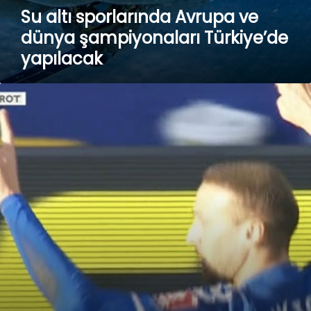
Su altı sporlarında Avrupa ve
dünya şampiyonaları Türkiye’de
yapılacak
Cenk
Tosun’un
gol
sevinci
İngilizleri
rahatsız
etti