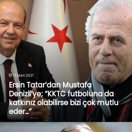
Mustafa
Denizli’ye;
“KKTC
futboluna
da
katkınız
olabilirse
bizi
çok
mutlu
eder…”
11 Mart 2021
Ersin Tatar’dan Mustafa
Denizli’ye; “KKTC futboluna da
katkınız olabilirse bizi çok mutlu
eder…”
Bakan
Kasapoğlu: